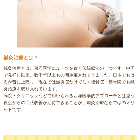
バイタルリアクトセラピー
鍼灸について
交通事故後遺症
産後骨盤矯正
腰痛
膝痛・股関節痛
首・肩こり
鍼灸治療とは？
リクルート
LINEでお問い合わせ
鍼灸治療とは、東洋医学にルーツを置く伝統療法の一つです。中国
で発祥し以来、数千年以上もの間重宝されてきました。日本でもは
るか昔に上陸し、現在では鍼灸院だけでなく接骨院・整骨院でも鍼
灸治療を取り入れています。
病院・クリニックなどで用いられる西洋医学的アプローチとは違う
視点からの症状改善が期待できることが、鍼灸治療ならではのメリ
ットです。