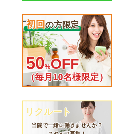
初回
の方限定
50
OFF
%
（毎月10名様限定）
リクルート
当院で一緒に働きませんか？
スタッフ募集！