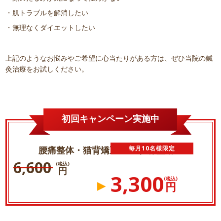
・肌トラブルを解消したい
・無理なくダイエットしたい
上記のようなお悩みやご希望に心当たりがある方は、ぜひ当院の鍼
灸治療をお試しください。
初回キャンペーン実施中
腰痛整体・猫背矯正・ 産後骨盤矯正
毎月
10名様
限定
6,600
(税込)
円
3,300
(税込)
円