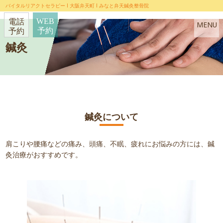
バイタルリアクトセラピー l 大阪弁天町 l みなと弁天鍼灸整骨院
WEB
電話
MENU
予約
予約
HOME
鍼灸
当院について
当院の特徴
初めての方へ
鍼灸について
院長・スタッフ紹介
お知らせ
肩こりや腰痛などの痛み、頭痛、不眠、疲れにお悩みの方には、鍼
ブログ
よくある質問
灸治療がおすすめです。
お問い合わせ
施術メニュー